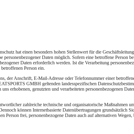
ing
About
Order
Co
atenschutz hat einen besonders hohen Stellenwert für die Geschäfts
onenbezogener Daten möglich. Sofern eine betroffene Person besond
zogener Daten erforderlich werden. Ist die Verarbeitung personenbezog
 betroffenen Person ein.
, der Anschrift, E-Mail-Adresse oder Telefonnummer einer betroffenen
ATSPORTS GMBH geltenden landesspezifischen Datenschutzbestimmun
uns erhobenen, genutzten und verarbeiteten personenbezogenen Daten 
licher zahlreiche technische und organisatorische Maßnahmen umges
 Dennoch können Internetbasierte Datenübertragungen grundsätzlich Sic
en Person frei, personenbezogene Daten auch auf alternativen Wegen, be