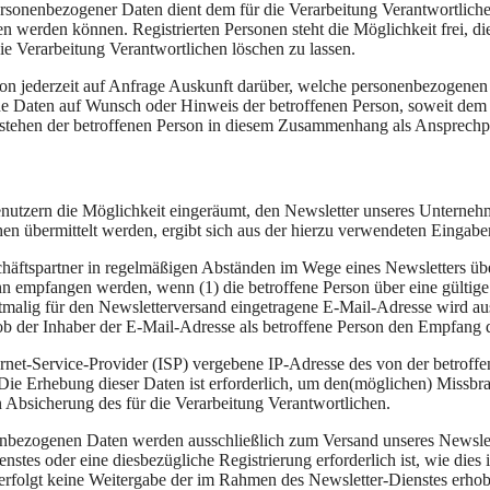
ersonenbezogener Daten dient dem für die Verarbeitung Verantwortliche
ten werden können. Registrierten Personen steht die Möglichkeit frei,
ie Verarbeitung Verantwortlichen löschen zu lassen.
rson jederzeit auf Anfrage Auskunft darüber, welche personenbezogenen 
ene Daten auf Wunsch oder Hinweis der betroffenen Person, soweit dem
n stehen der betroffenen Person in diesem Zusammenhang als Ansprechp
ern die Möglichkeit eingeräumt, den Newsletter unseres Unternehm
hen übermittelt werden, ergibt sich aus der hierzu verwendeten Eingab
artner in regelmäßigen Abständen im Wege eines Newsletters über
 empfangen werden, wenn (1) die betroffene Person über eine gültige 
erstmalig für den Newsletterversand eingetragene E-Mail-Adresse wird 
b der Inhaber der E-Mail-Adresse als betroffene Person den Empfang de
ernet-Service-Provider (ISP) vergebene IP-Adresse des von der betro
e Erhebung dieser Daten ist erforderlich, um den(möglichen) Missbrau
n Absicherung des für die Verarbeitung Verantwortlichen.
ezogenen Daten werden ausschließlich zum Versand unseres Newslett
ienstes oder eine diesbezügliche Registrierung erforderlich ist, wie di
s erfolgt keine Weitergabe der im Rahmen des Newsletter-Dienstes er