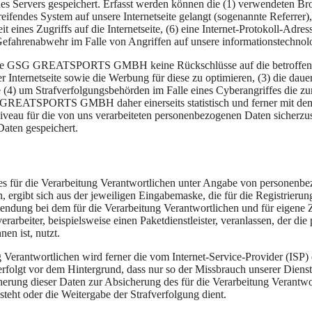
es Servers gespeichert. Erfasst werden können die (1) verwendeten B
reifendes System auf unsere Internetseite gelangt (sogenannte Referrer
t eines Zugriffs auf die Internetseite, (6) eine Internet-Protokoll-Adre
 Gefahrenabwehr im Falle von Angriffen auf unsere informationstechno
 die GSG GREATSPORTS GMBH keine Rückschlüsse auf die betroffene P
serer Internetseite sowie die Werbung für diese zu optimieren, (3) die da
 (4) um Strafverfolgungsbehörden im Falle eines Cyberangriffes die zu
EATSPORTS GMBH daher einerseits statistisch und ferner mit dem Zi
iveau für die von uns verarbeiteten personenbezogenen Daten sicherzu
aten gespeichert.
te des für die Verarbeitung Verantwortlichen unter Angabe von persone
n, ergibt sich aus der jeweiligen Eingabemaske, die für die Registrier
endung bei dem für die Verarbeitung Verantwortlichen und für eigene 
arbeiter, beispielsweise einen Paketdienstleister, veranlassen, der die
en ist, nutzt.
ung Verantwortlichen wird ferner die vom Internet-Service-Provider (IS
erfolgt vor dem Hintergrund, dass nur so der Missbrauch unserer Diens
herung dieser Daten zur Absicherung des für die Verarbeitung Verantwor
esteht oder die Weitergabe der Strafverfolgung dient.