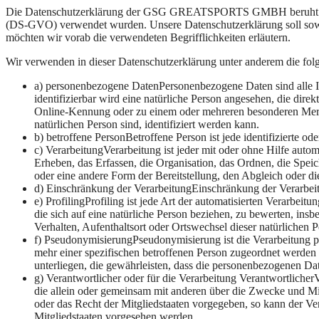
Die Datenschutzerklärung der GSG GREATSPORTS GMBH beruht auf de
(DS-GVO) verwendet wurden. Unsere Datenschutzerklärung soll sowohl 
möchten wir vorab die verwendeten Begrifflichkeiten erläutern.
Wir verwenden in dieser Datenschutzerklärung unter anderem die fol
a) personenbezogene DatenPersonenbezogene Daten sind alle Info
identifizierbar wird eine natürliche Person angesehen, die di
Online-Kennung oder zu einem oder mehreren besonderen Merkmal
natürlichen Person sind, identifiziert werden kann.
b) betroffene PersonBetroffene Person ist jede identifizierte o
c) VerarbeitungVerarbeitung ist jeder mit oder ohne Hilfe au
Erheben, das Erfassen, die Organisation, das Ordnen, die Spe
oder eine andere Form der Bereitstellung, den Abgleich oder d
d) Einschränkung der VerarbeitungEinschränkung der Verarbeit
e) ProfilingProfiling ist jede Art der automatisierten Verarb
die sich auf eine natürliche Person beziehen, zu bewerten, insb
Verhalten, Aufenthaltsort oder Ortswechsel dieser natürlichen 
f) PseudonymisierungPseudonymisierung ist die Verarbeitung 
mehr einer spezifischen betroffenen Person zugeordnet werden
unterliegen, die gewährleisten, dass die personenbezogenen Date
g) Verantwortlicher oder für die Verarbeitung VerantwortlicherVe
die allein oder gemeinsam mit anderen über die Zwecke und Mi
oder das Recht der Mitgliedstaaten vorgegeben, so kann der 
Mitgliedstaaten vorgesehen werden.