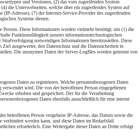
rowsertypen und Versionen, (2) das vom zugreifenden System
), (4) die Unterwebseiten, welche über ein zugreifendes System auf
sse (IP-Adresse), (7) der Internet-Service-Provider des zugreifenden
logischen Systeme dienen.
erson. Diese Informationen werden vielmehr benötigt, um (1) die
uerhafte Funktionsfähigkeit unserer informationstechnologischen
r Strafverfolgung notwendigen Informationen bereitzustellen. Diese
el ausgewertet, den Datenschutz und die Datensicherheit in
stellen. Die anonymen Daten der Server-Logfiles werden getrennt von
nbezogenen Daten zu registrieren. Welche personenbezogenen Daten
ung verwendet wird. Die von der betroffenen Person eingegebenen
Zwecke erhoben und gespeichert. Der für die Verarbeitung
 personenbezogenen Daten ebenfalls ausschließlich für eine interne
P) der betroffenen Person vergebene IP-Adresse, das Datum sowie die
te verhindert werden kann, und diese Daten im Bedarfsfall
tlichen erforderlich. Eine Weitergabe dieser Daten an Dritte erfolgt