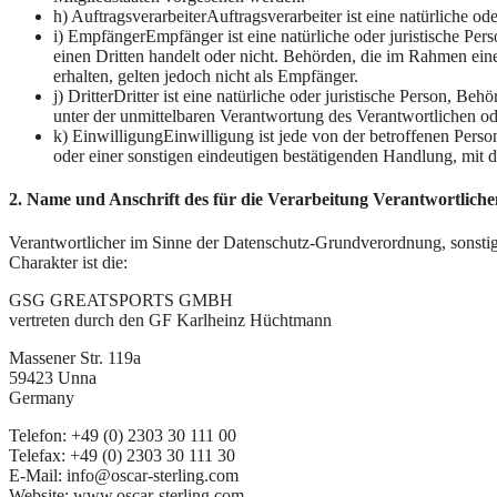
h) AuftragsverarbeiterAuftragsverarbeiter ist eine natürliche o
i) EmpfängerEmpfänger ist eine natürliche oder juristische Pe
einen Dritten handelt oder nicht. Behörden, die im Rahmen e
erhalten, gelten jedoch nicht als Empfänger.
j) DritterDritter ist eine natürliche oder juristische Person, 
unter der unmittelbaren Verantwortung des Verantwortlichen od
k) EinwilligungEinwilligung ist jede von der betroffenen Pers
oder einer sonstigen eindeutigen bestätigenden Handlung, mit de
2. Name und Anschrift des für die Verarbeitung Verantwortliche
Verantwortlicher im Sinne der Datenschutz-Grundverordnung, sonsti
Charakter ist die:
GSG GREATSPORTS GMBH
vertreten durch den GF Karlheinz Hüchtmann
Massener Str. 119a
59423 Unna
Germany
Telefon: +49 (0) 2303 30 111 00
Telefax: +49 (0) 2303 30 111 30
E-Mail: info@oscar-sterling.com
Website: www.oscar-sterling.com