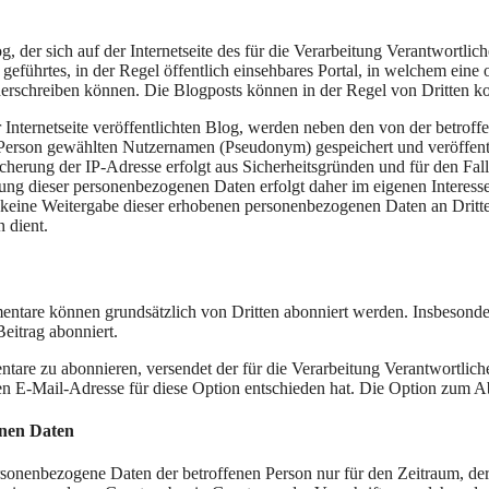
ich auf der Internetseite des für die Verarbeitung Verantwortlichen
ite geführtes, in der Regel öffentlich einsehbares Portal, in welchem e
derschreiben können. Die Blogposts können in der Regel von Dritten k
er Internetseite veröffentlichten Blog, werden neben den von der bet
rson gewählten Nutzernamen (Pseudonym) gespeichert und veröffentlic
icherung der IP-Adresse erfolgt aus Sicherheitsgründen und für den Fa
erung dieser personenbezogenen Daten erfolgt daher im eigenen Interesse
 keine Weitergabe dieser erhobenen personenbezogenen Daten an Dritte, 
 dient.
nnen grundsätzlich von Dritten abonniert werden. Insbesondere b
itrag abonniert.
entare zu abonnieren, versendet der für die Verarbeitung Verantwortli
enen E-Mail-Adresse für diese Option entschieden hat. Die Option zu
nen Daten
ersonenbezogene Daten der betroffenen Person nur für den Zeitraum, der