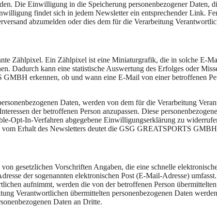
den. Die Einwilligung in die Speicherung personenbezogener Daten, die 
lligung findet sich in jedem Newsletter ein entsprechender Link. Ferne
erversand abzumelden oder dies dem für die Verarbeitung Verantwortlic
lpixel. Ein Zählpixel ist eine Miniaturgrafik, die in solche E-Ma
en. Dadurch kann eine statistische Auswertung des Erfolges oder Mi
BH erkennen, ob und wann eine E-Mail von einer betroffenen Perso
 personenbezogenen Daten, werden von dem für die Verarbeitung Veran
 Interessen der betroffenen Person anzupassen. Diese personenbezogen
 Double-Opt-In-Verfahren abgegebene Einwilligungserklärung zu widerr
ung vom Erhalt des Newsletters deutet die GSG GREATSPORTS GMBH a
gesetzlichen Vorschriften Angaben, die eine schnelle elektronisch
resse der sogenannten elektronischen Post (E-Mail-Adresse) umfasst. 
tlichen aufnimmt, werden die von der betroffenen Person übermittelte
arbeitung Verantwortlichen übermittelten personenbezogenen Daten werd
ersonenbezogenen Daten an Dritte.