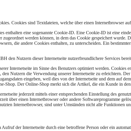
Cookies sind Textdateien, welche über einen Internetbrowser auf 
es enthalten eine sogenannte Cookie-ID. Eine Cookie-ID ist eine einde
r zugeordnet werden können, in dem das Cookie gespeichert wurde. Die
owsern, die andere Cookies enthalten, zu unterscheiden. Ein bestimmte
Nutzern dieser Internetseite nutzerfreundlichere Services bereitst
erer Internetseite im Sinne des Benutzers optimiert werden. Cookies er
 den Nutzern die Verwendung unserer Internetseite zu erleichtern. Der 
ne Zugangsdaten eingeben, weil dies von der Internetseite und dem au
ne-Shop. Der Online-Shop merkt sich die Artikel, die ein Kunde in den 
rnetseite jederzeit mittels einer entsprechenden Einstellung des genu
erzeit über einen Internetbrowser oder andere Softwareprogramme gelösc
utzten Internetbrowser, sind unter Umständen nicht alle Funktionen uns
uf der Internetseite durch eine betroffene Person oder ein automati