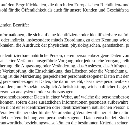
n Begrifflichkeiten, die durch den Europäischen Richtlinien- und
für die Öffentlichkeit als auch für unsere Kunden und Geschäftspartn
genden Begriffe:
rmationen, die sich auf eine identifizierte oder identifizierbare natü
rekt oder indirekt, insbesondere mittels Zuordnung zu einer Kennung w
en, die Ausdruck der physischen, physiologischen, genetischen, psychi
der identifizierbare natürliche Person, deren personenbezogene Daten v
tomatisierter Verfahren ausgeführte Vorgang oder jede solche Vorgang
icherung, die Anpassung oder Veränderung, das Auslesen, das Abfragen
ie Verknüpfung, die Einschränkung, das Löschen oder die Vernichtung.
ung ist die Markierung gespeicherter personenbezogener Daten mit dem 
eitung personenbezogener Daten, die darin besteht, dass diese personen
esondere, um Aspekte bezüglich Arbeitsleistung, wirtschaftlicher Lage, 
Person zu analysieren oder vorherzusagen.
personenbezogener Daten in einer Weise, auf welche die personenbezog
 können, sofern diese zusätzlichen Informationen gesondert aufbewah
n nicht einer identifizierten oder identifizierbaren natürlichen Perso
rantwortlicher oder für die Verarbeitung Verantwortlicher ist die natür
ttel der Verarbeitung von personenbezogenen Daten entscheidet. Sind 
Verantwortliche beziehungsweise können die bestimmten Kriterien sein